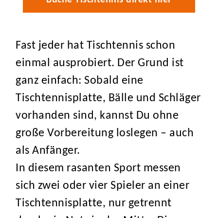
Buche Tischtennis direkt hier
Buche Tischtennis direkt hier
Buche Tischtennis direkt hier
Buche Tischtennis direkt hier
Fast jeder hat Tischtennis schon
einmal ausprobiert. Der Grund ist
ganz einfach: Sobald eine
Tischtennisplatte, Bälle und Schläger
vorhanden sind, kannst Du ohne
große Vorbereitung loslegen – auch
als Anfänger.
In diesem rasanten Sport messen
sich zwei oder vier Spieler an einer
Tischtennisplatte, nur getrennt