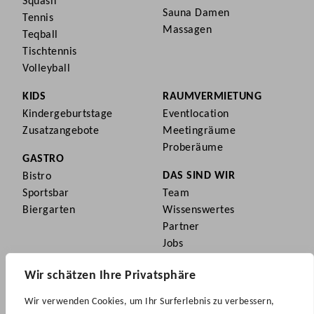
Squash
Sauna Damen
Tennis
Massagen
Teqball
Tischtennis
Volleyball
KIDS
RAUMVERMIETUNG
Kindergeburtstage
Eventlocation
Zusatzangebote
Meetingräume
Proberäume
GASTRO
Bistro
DAS SIND WIR
Sportsbar
Team
Biergarten
Wissenswertes
Partner
Jobs
Wir schätzen Ihre Privatsphäre
Wir verwenden Cookies, um Ihr Surferlebnis zu verbessern,